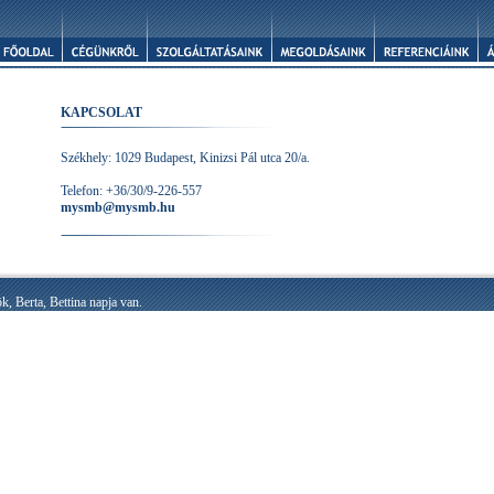
KAPCSOLAT
Székhely: 1029 Budapest, Kinizsi Pál utca 20/a.
Telefon: +36/30/9-226-557
mysmb@mysmb.hu
k, Berta, Bettina napja van.